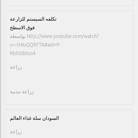
تكلفه السيستم للزارعة
فوق الاسطح
http://www.youtube.com/watch?
يواسطة
v=-tHIuQQRfTA#aid=P-
RbhSB0sn4
زراعة
زراعة مدنية
السودان سلة غذاء العالم
زراعة