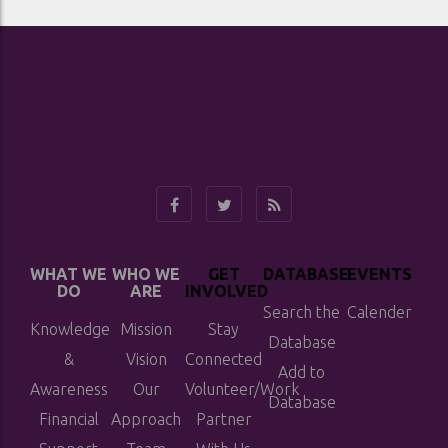
WHAT WE
WHO WE
GET
DATABASE
EVENTS
DO
ARE
INVOLVED
Search the
Calender
Knowledge
Mission
Stay
Database
&
Vision
Connected
Add to
Awareness
Our
Volunteer/Work
Database
Financial
Approach
Partner