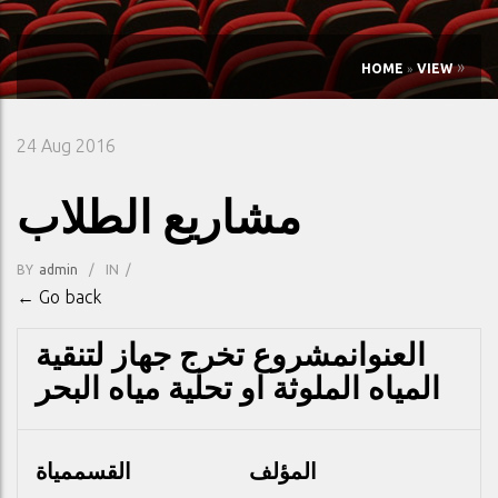
»
HOME
»
VIEW
24
Aug 2016
مشاريع الطلاب
BY
Admin
/
IN
/
← Go back
العنوان
مشروع تخرج جهاز لتنقية
المياه الملوثة او تحلية مياه البحر
المؤلف
القسم
مياة