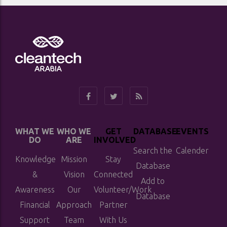
WHAT WE
WHO WE
GET
DATABASE
EVENTS
DO
ARE
INVOLVED
Search the
Calender
Knowledge
Mission
Stay
Database
&
Vision
Connected
Add to
Awareness
Our
Volunteer/Work
Database
Financial
Approach
Partner
Support
Team
With Us