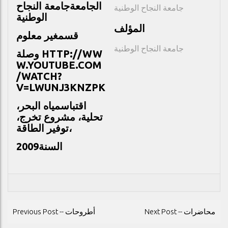
الجامعة
جامعة النجاح
جامعة النجاح الوطنية
الوطنية
المؤلف
قسم
غير معلوم
جامعة النجاح الوطنية
وصلة
HTTP://WW
W.YOUTUBE.COM
/WATCH?
V=LWUNJ3KNZPK
اقتباس
مياه البحر،
تحلية، مشروع تخرج،
توفير الطاقة،
2009
السنة
POST
Next Post -- محاضرات
Previous Post -- أطروحات
NAVIGATION